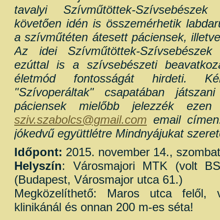
tavalyi Szívműtöttek-Szívsebészek 
követően idén is összemérhetik labdar
a szívműtéten átesett páciensek, illetv
Az idei Szívműtöttek-Szívsebészek 
ezúttal is a szívsebészeti beavatkoz
életmód fontosságát hirdeti. K
"Szívoperáltak" csapatában játszan
páciensek mielőbb jelezzék ezen
sziv.szabolcs@gmail.com
email címen!
jókedvű együttlétre Mindnyájukat szerete
Időpont:
2015. november 14., szombat
Helyszín
: Városmajori MTK (volt BS
(Budapest, Városmajor utca 61.)
Megközelíthető: Maros utca felől, 
klinikánál és onnan 200 m-es séta!