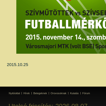
2015.10.25
Nyitóoldal
Hírek
Betegeknek
Orovosoknak
Kutatás
Fórum