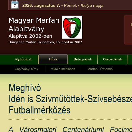
2026. augusztus 7.
• Péntek •
Ibolya
napja
7
Nyitóoldal
Hírek
Betegeknek
Orvosoknak
Alapítványi hírek
MMA a médiában
Marfan Hírmondó
Meghívó
Idén is Szívműtöttek-Szívsebész
Futballmérkőzés
A Városmajori Centenáriumi Focimec