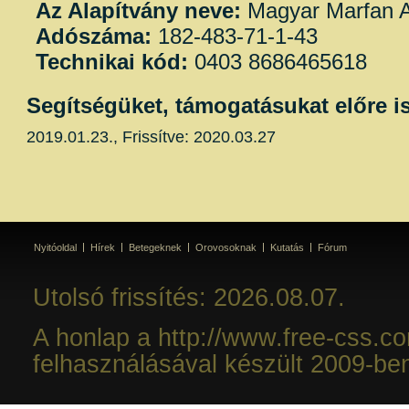
Az Alapítvány neve:
Magyar Marfan A
Adószáma:
182-483-71-1-43
Technikai kód:
0403 8686465618
Segítségüket, támogatásukat előre i
2019.01.23., Frissítve: 2020.03.27
Nyitóoldal
Hírek
Betegeknek
Orovosoknak
Kutatás
Fórum
Utolsó frissítés: 2026.08.07.
A honlap a http://www.free-css.c
felhasználásával készült 2009-be