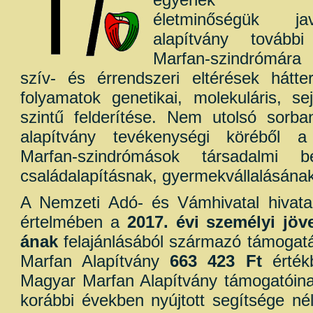
életminőségük ja
alapítvány tovább
Marfan-szindrómára
szív- és érrendszeri eltérések hátte
folyamatok genetikai, molekuláris, sejt
szintű felderítése. Nem utolsó sorb
alapítvány tevékenységi köréből 
Marfan-szindrómások társadalmi bei
családalapításnak, gyermekvállalásána
A Nemzeti Adó- és Vámhivatal hivatal
értelmében a
2017. évi személyi jö
ának
felajánlásából származó támogat
Marfan Alapítvány
663 423 Ft
értékb
Magyar Marfan Alapítvány támogatóin
korábbi években nyújtott segítsége né