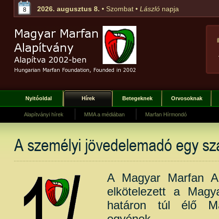
2026. augusztus 8.
• Szombat •
László
napja
8
Nyitóoldal
Hírek
Betegeknek
Orvosoknak
Alapítványi hírek
MMA a médiában
Marfan Hírmondó
A személyi jövedelemadó egy sz
A Magyar Marfan A
elkötelezett a Mag
határon túl élő Ma
egyének felk