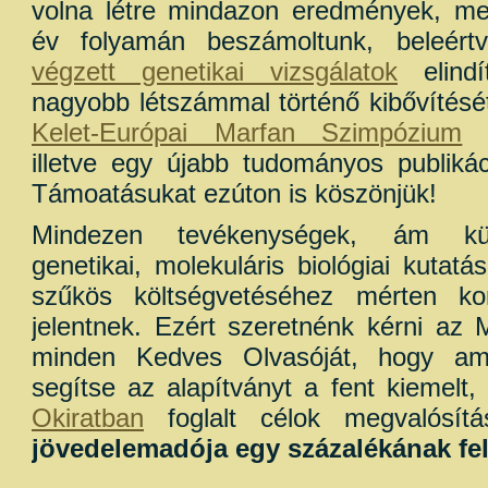
volna létre mindazon eredmények, mel
év folyamán beszámoltunk, beleé
végzett genetikai vizsgálatok
elindí
nagyobb létszámmal történő kibővítésé
Kelet-Európai Marfan Szimpózium
m
illetve egy újabb tudományos publikác
Támoatásukat ezúton is köszönjük!
Mindezen tevékenységek, ám kü
genetikai, molekuláris biológiai kutatá
szűkös költségvetéséhez mérten ko
jelentnek. Ezért szeretnénk kérni az
minden Kedves Olvasóját, hogy ame
segítse az alapítványt a fent kiemelt, 
Okiratban
foglalt célok megvalósí
jövedelemadója egy százalékának fel