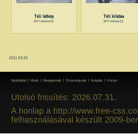
Téli látkép
Téli kilátás
2011.március 22.
2011.március 22.
2011.03.22.
Nyitóoldal
Hírek
Betegeknek
Orovosoknak
Kutatás
Fórum
Utolsó frissítés: 2026.07.31.
A honlap a http://www.free-css.c
felhasználásával készült 2009-be