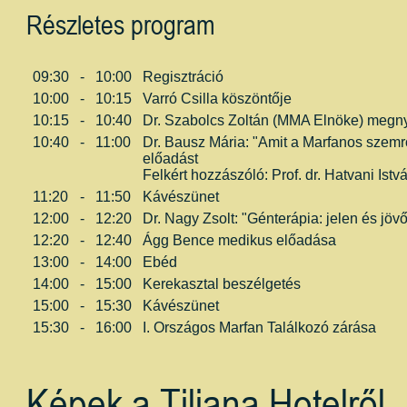
Részletes program
09:30
-
10:00
Regisztráció
10:00
-
10:15
Varró Csilla köszöntője
10:15
-
10:40
Dr. Szabolcs Zoltán (MMA Elnöke) megny
10:40
-
11:00
Dr. Bausz Mária: "Amit a Marfanos szemről
előadást
Felkért hozzászóló: Prof. dr. Hatvani Istv
11:20
-
11:50
Kávészünet
12:00
-
12:20
Dr. Nagy Zsolt: "Génterápia: jelen és jöv
12:20
-
12:40
Ágg Bence medikus előadása
13:00
-
14:00
Ebéd
14:00
-
15:00
Kerekasztal beszélgetés
15:00
-
15:30
Kávészünet
15:30
-
16:00
I. Országos Marfan Találkozó zárása
Képek a Tiliana Hotelről