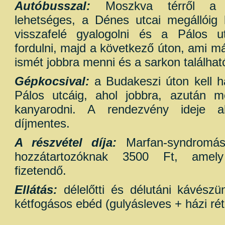
Autóbusszal:
Moszkva térről a 
lehetséges, a Dénes utcai megállóig 
visszafelé gyalogolni és a Pálos u
fordulni, majd a következő úton, ami má
ismét jobbra menni és a sarkon találhat
Gépkocsival:
a Budakeszi úton kell h
Pálos utcáig, ahol jobbra, azután me
kanyarodni. A rendezvény ideje a
díjmentes.
A részvétel díja:
Marfan-syndromás
hozzátartozóknak 3500 Ft, amel
fizetendő.
Ellátás:
délelőtti és délutáni kávészün
kétfogásos ebéd (gulyásleves + házi rét