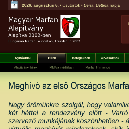
2026. augusztus 6.
• Csütörtök •
Berta, Bettina
napja
6
Nyitóoldal
Hírek
Betegeknek
Orvosoknak
Alapítványi hírek
MMA a médiában
Marfan Hírmondó
Meghívó az első Országos Marfa
Nagy örömünkre szolgál, hogy valamive
két héttel a rendezvény előtt - Varró
szervező munkájának köszönhetően - át
virtuális meghívót mindazoknak, akik je