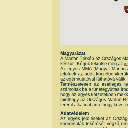
Magyarázat
A Marfan Térkép az Országos Mar
készült. Kérjük tekintse meg az
ad
Az egyes MMA (Magyar Marfan A
jelölnek az adott körzetben/ker
az egérmutatóval láthatóvá válik,
Természetesen az esetleges te
számoltak be a tünetegyüttes iro
hogy az egyes körzetekben mekkor
minthogy az Országos Marfan Reg
teremt alkalmat arra, hogy követ
Adatvédelem
Az egyes jelöléseket az Ország
koordináták lekérését végző ren