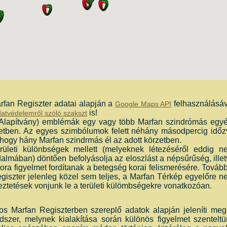
fan Regiszter adatai alapján a
felhasználásáv
Google Maps API
is!
atvédelemről szóló szakszt
lapítvány) emblémák egy vagy több Marfan szindrómás egyé
ületben. Az egyes szimbólumok felett néhány másodpercig időz
 hogy hány Marfan szindrmás él az adott körzetben.
rületi különbségek mellett (melyeknek létezéséről eddig n
dalmában) döntően befolyásolja az eloszlást a népsűrűség, ille
a figyelmet fordítanak a betegség korai felismerésére. Továb
iszter jelenleg közel sem teljes, a Marfan Térkép egyelőre n
keztetések vonjunk le a területi külömbségekre vonatkozóan.
os Marfan Regiszterben szereplő adatok alapján jeleníti meg
dszer, melynek kialakítása során különös figyelmet szenteltü