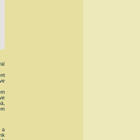
al
nt
ve
em
tve
bá,
em
 a
nk