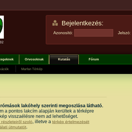
Bejelentkezés:
Azonosító:
Jelszó:
tegeknek
Orvosoknak
Kutatás
Fórum
kációk
Marfan Térkép
drómások lakóhely szerinti megoszlása látható.
m a pontos lakcím alapján kerültek a térképre
térkép visszaélésre nem ad lehetőséget.
, illetve a
részleteiről szoló
térkép értelmezését
.
lati útmutatót