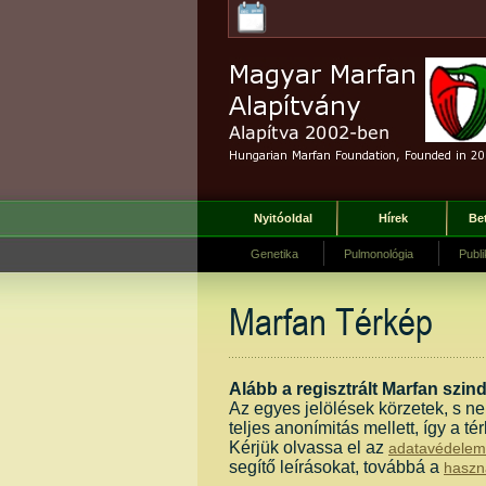
Nyitóoldal
Hírek
Be
Genetika
Pulmonológia
Publi
Marfan Térkép
Alább a regisztrált Marfan szin
Az egyes jelölések körzetek, s ne
teljes anonímitás mellett, így a 
Kérjük olvassa el az
adatavédelem 
segítő leírásokat, továbbá a
haszná